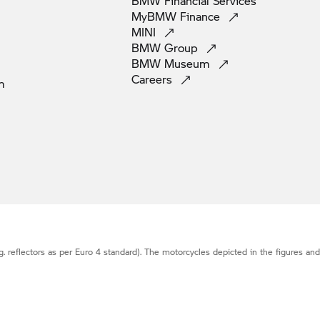
BMW Financial
Services
MyBMW
Finance
MINI
BMW
Group
BMW
Museum
Careers
m
g. reflectors as per Euro 4 standard). The motorcycles depicted in the figures an