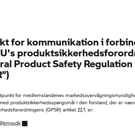
kt for kommunikation i forbin
U's produktsikkerhedsforord
ral Product Safety Regulation
”)
ktpunkt for medlemslandenes markedsovervågningsmyndighe
med produktsikkerhedsspørgsmål i den forstand, der er nævn
rhedsforordningens (GPSR) artikel 22.1, er:
kt@bmw.dk