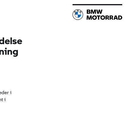
delse
ning
der i
t i