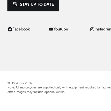
STAY UP TO DATE
Facebook
Youtube
Instagra
© BMW AG 2026
Note: All motorcycles are supplied only with equipment required by law (e.
differ. Images may include optional extras.