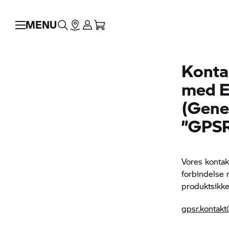
MENU
Konta
med E
(Gene
”GPSR
Vores konta
forbindelse 
produktsikke
gpsr.konta